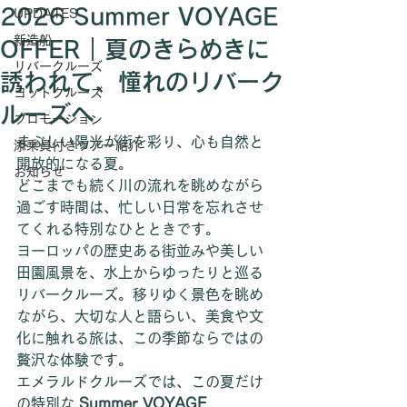
2026 Summer VOYAGE
UPDATES
新造船
OFFER｜夏のきらめきに
リバークルーズ
誘われて、憧れのリバーク
ヨットクルーズ
ルーズへ
プロモーション
まぶしい陽光が街を彩り、心も自然と
添乗員付きツアー紹介
開放的になる夏。
お知らせ
どこまでも続く川の流れを眺めながら
過ごす時間は、忙しい日常を忘れさせ
てくれる特別なひとときです。
ヨーロッパの歴史ある街並みや美しい
田園風景を、水上からゆったりと巡る
リバークルーズ。移りゆく景色を眺め
ながら、大切な人と語らい、美食や文
化に触れる旅は、この季節ならではの
贅沢な体験です。
エメラルドクルーズでは、この夏だけ
の特別な 
Summer VOYAGE 