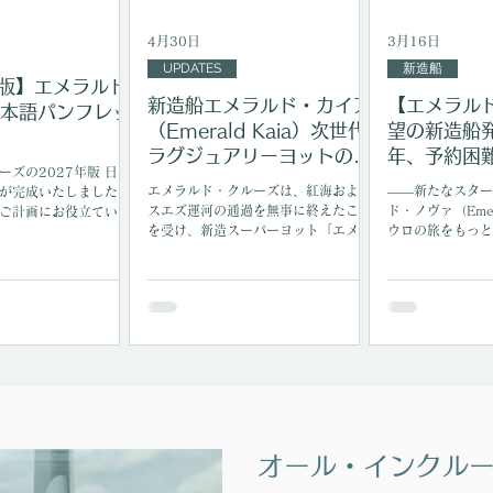
4月30日
3月16日
UPDATES
新造船
年版】エメラルド
新造船エメラルド・カイア
【エメラル
本語パンフレッ
（Emerald Kaia）次世代
望の新造船発
ラグジュアリーヨットの就
年、予約困
ーズの2027年版 日本
航を発表
「2隻目」
エメラルド・クルーズは、紅海および
――新たなスター
が完成いたしました。
スエズ運河の通過を無事に終えたこと
ド・ノヴァ（Emer
ご計画にお役立ていた
を受け、新造スーパーヨット「エメラ
ウロの旅をもっと
希望の方に無料でお届
ルド・カイア（Emerald Kaia）」の
してくれます。「
就航を発表しました。次世代型スーパ
きたいんです。」
ーヨットであるエメラルド・カイア
際に日程を押さえ
は、キプロス・リマソールを出航地と
るのが予約の壁。
する処女航海を果たしました。2026
うように流れるド
年・2027年 地中海シーズンアドリア
しさも、ワインの
海を中心に、ヴェネツィア～ドブロブ
満足度も格別。そ
ニク間を結ぶ8日間および15日間の島
いい条件で取ろう
巡り航路を運航。エメラルド・カイア
ば満席…なんてこ
は、ヴェネツィア中心部に直接寄港で
ん。だからこそ、
きる数少ないクルーズ船のひとつで
直にうれしい。 
オール・インクル
す。また2026年12月～2027年3月
が、ドウロ川に2
インド洋セーシェル諸島を巡るクルー
するという発表が