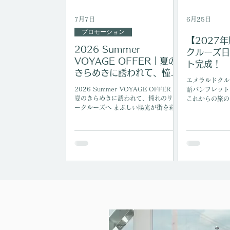
7月7日
6月25日
プロモーション
【2027
2026 Summer
クルーズ日
VOYAGE OFFER｜夏の
ト完成！
きらめきに誘われて、憧れ
エメラルドクル
のリバークルーズへ
2026 Summer VOYAGE OFFER｜
語パンフレット
夏のきらめきに誘われて、憧れのリバ
これからの旅の
ークルーズへ まぶしい陽光が街を彩
だけるよう、ご
り、心も自然と開放的になる夏。 どこ
けいたします。
までも続く川の流れを眺めながら過ご
す時間は、忙しい日常を忘れさせてく
れる特別なひとときです。 ヨーロッパ
の歴史ある街並みや美しい田園風景
を、水上からゆったりと巡るリバーク
ルーズ。移りゆく景色を眺めながら、
大切な人と語らい、美食や文化に触れ
る旅は、この季節ならではの贅沢な体
験です。 エメラルドクルーズでは、こ
の夏だけの特別な Summer VOYAGE
OFFER をご用意いたしました。 キャ
ンペーン期間 2026年 8月31日