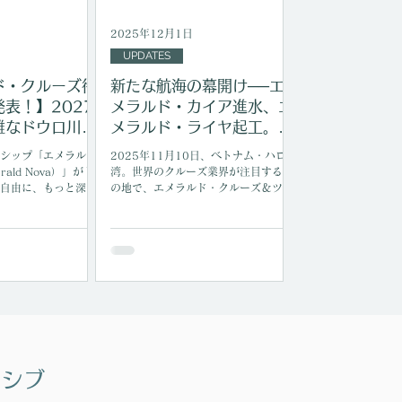
2025年12月1日
UPDATES
ド・クルーズ待
新たな航海の幕開け──エ
表！】2027
メラルド・カイア進水、エ
難なドウロ川に
メラルド・ライヤ起工。ラ
就航へ
グジュアリーヨットの未来
シップ「エメラル
2025年11月10日、ベトナム・ハロン
へ
ald Nova）」がド
湾。世界のクルーズ業界が注目するこ
自由に、もっと深く
の地で、エメラルド・クルーズ＆ツア
ドウロ川、いつか行
ーズの新たな歴史が刻まれた。報道や
そう言いながら、実
関係者の声を通じて伝わってくるの
る段階で立ちはだか
は、進水式・起工式に立ち会った人々
ポルトガル北部を縫
の高揚感と、未来への期待に満ちた空
ウロ川は、景色の美
気だ。
魅力も、旅としての
のぶん人気が高く、
とすると、気がつけ
とも少なくありませ
今日のニュースは素
エメラルド・クルーズ
ーシブ
隻目の専用船を投入
ありました。