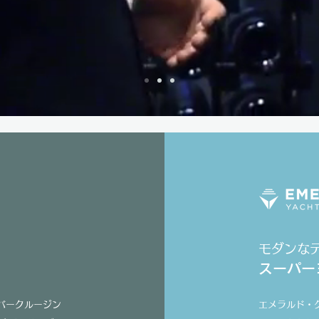
モダンなデ
​スーパ
バークルージン
エメラルド・