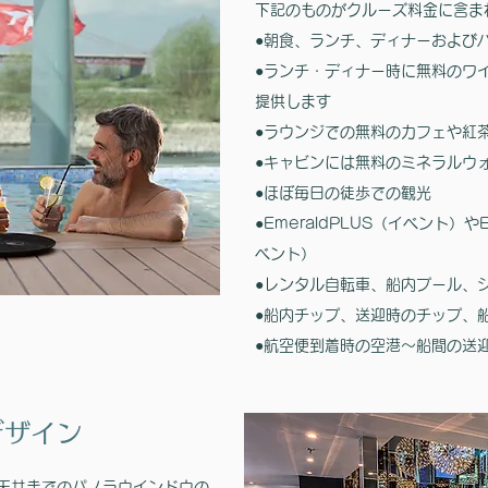
下記のものがクルーズ料金に含ま
ズを展開。8～20日間の多彩な航程を
用意し、なかでも**16日間の「サファ
●朝食、ランチ、ディナーおよび
リ＆セーシェル」**は、セーシェルク
●ランチ・ディナー時に無料のワ
ルーズとケニア（マサイ・マラ、サン
ブル、レイク・ナクル国立公園）での
提供します
サファリを組み合わせた人気コースで
●ラウンジでの無料のカフェや紅
す。需要好調につき出発日が追加され
ています。
●キャビンには無料のミネラルウ
●ほぼ毎日の徒歩での観光
​●EmeraldPLUS（イベント）や
ベント）
●レンタル自転車、船内プール、
●船内チップ、送迎時のチップ、船内
●航空便到着時の空港～船間の送
デザイン
天井までのパノラウインドウの