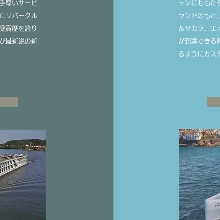
手厚いサービ
ャンにももた
たリバークル
ランドのもと
受賞歴を誇り
＆サカラ、エ
が最新鋭の新
が到達できる
るようにカス