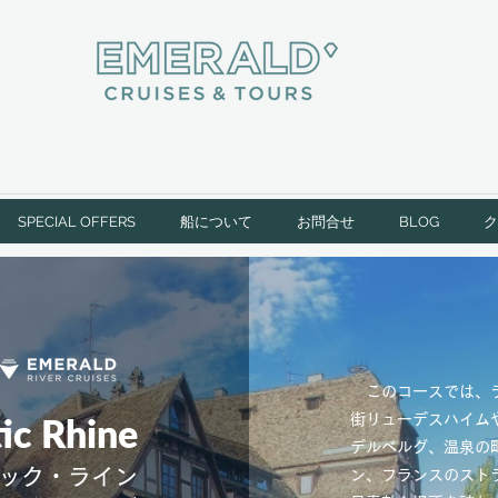
SPECIAL OFFERS
船について
お問合せ
BLOG
ク
このコースでは、
ic Rhine
街リューデスハイム
デルベルグ、温泉の
ック・ライン
ン、フランスのスト