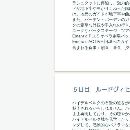
ラシュタットに停泊し、魅力的
ドが地下牢や曲がりくねった階
は、地元のガイドが地下牢や曲
また、バーデン・バーデンのガ
クの豪華な外観や手入れの行き
ニークなバックステージ・ツア
Emerald PLUS オペラ劇場
Emerald ACTIVE 旧城へ
​含まれる食事：朝食、昼食、夕
５日目 ルードヴィヒ
ハイデルベルクの石畳の道を歩
魅了されるかもしれません。ハ
まま再現しており、その穏やか
ハイデルベルク城を見学したり
ングして、感動的なパノラマを