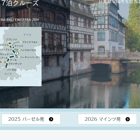
日素敵な場所を訪ね
7泊クルーズ
FRA-BSL / EWFZ FRA-ZRH
2025 バーゼル発
2026 マインツ発