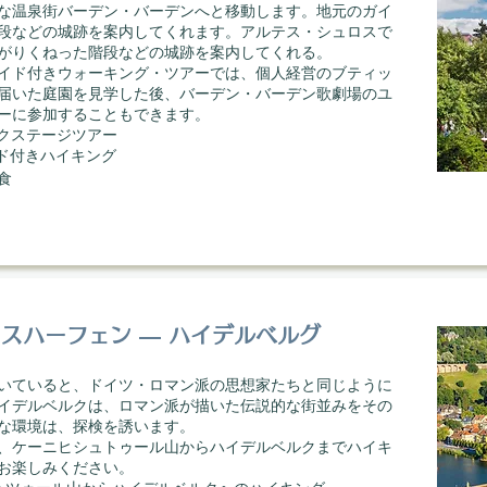
な温泉街バーデン・バーデンへと移動します。地元のガイ
段などの城跡を案内してくれます。アルテス・シュロスで
がりくねった階段などの城跡を案内してくれる。
イド付きウォーキング・ツアーでは、個人経営のブティッ
届いた庭園を見学した後、バーデン・バーデン歌劇場のユ
ーに参加することもできます。
バックステージツアー
のガイド付きハイキング
食
スハーフェン ― ハイデルベルグ
いていると、ドイツ・ロマン派の思想家たちと同じように
イデルベルクは、ロマン派が描いた伝説的な街並みをその
な環境は、探検を誘います。
、ケーニヒシュトゥール山からハイデルベルクまでハイキ
お楽しみください。