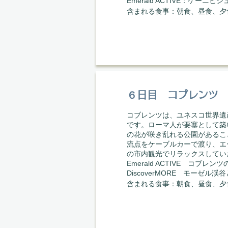
Emerald ACTIVE：ケ
​含まれる食事：朝食、昼食、夕
６日目 コブレン
コブレンツは、ユネスコ世界遺
です。ローマ人が要塞として築
の花が咲き乱れる公園があるこ
流点をケーブルカーで渡り、エ
の市内観光でリラックスしてい
Emerald ACTIVE コブレ
DiscoverMORE モーゼ
​含まれる食事：朝食、昼食、夕