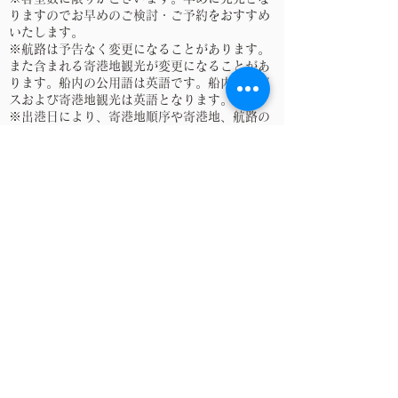
りますのでお早めのご検討・ご予約をおすすめ
いたします。
※航路は予告なく変更になることがあります。
また含まれる寄港地観光が変更になることがあ
ります。船内の公用語は英語です。船内サービ
スおよび寄港地観光は英語となります。
※出港日により、寄港地順序や寄港地、航路の
泊数が異なる場合があります。ご予約の際に必
ず航路と泊数をご確認ください。
​この航路の他の出港日
2023年5月20日
アテネ（ピレウス）ギリシャ
▶▶▶
アテネ（ピレウス）ギリシャ