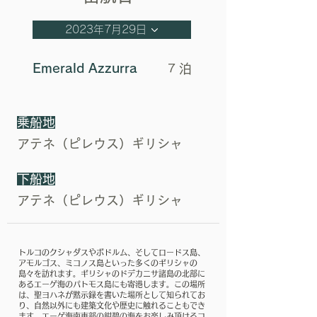
2023年7月29日
Emerald Azzurra
泊
7
乗船地
アテネ（ピレウス）ギリシャ
下船地
アテネ（ピレウス）ギリシャ
‎トルコのクシャダスやボドルム、そしてロードス島、
アモルゴス、ミコノス島といった多くのギリシャの
島々を訪れます。‎ギリシャのドデカニサ諸島の北部に
あるエーゲ海のパトモス島にも寄港します。この場所
は、聖ヨハネが黙示録を書いた場所として知られてお
り、自然以外にも建築文化や歴史に触れることもでき
ます。エーゲ海南東部の紺碧の海をお楽しみ頂けるコ