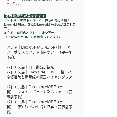
ースです。
寄港地観光が含まれます
この航路には以下の都市で、表示の寄港地観光、
Emerald Plus、またはEmerald Activeが含まれま
す。
加えて、有料のオプショナルツアー
（DiscoverMORE）を用意しています。
アテネ｜DiscoverMORE（有料） ア
クロポリスとアテネ市内ツアー（要事前
予約）
パトモス島｜旧市街徒歩観光
パトモス島｜EmeraldACTIVE 聖ヨハ
ネ修道院と黙示録の洞窟ハイキングツア
ー
パトモス島｜DiscoverMORE（有
料） フォトスポットを巡るツアー（要
事前予約）
パトモス島｜DiscoverMORE（有
料） 修道院での生活を見学（要事前予
約）