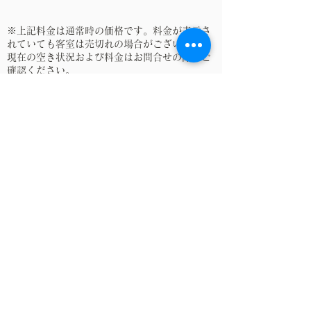
​※上記料金は通常時の価格です。料金が表示さ
れていても客室は売切れの場合がございます。
現在の空き状況および料金はお問合せの際にご
確認ください。
​※客室数に限りがございます。早めに完売とな
りますのでお早めのご検討・ご予約をおすすめ
いたします。
※航路は予告なく変更になることがあります。
また含まれる寄港地観光が変更になることがあ
ります。船内の公用語は英語です。船内サービ
スおよび寄港地観光は英語となります。
※出港日により、寄港地順序や寄港地、航路の
泊数が異なる場合があります。ご予約の際に必
ず航路と泊数をご確認ください。
​この航路の他の出港日
2023年5月9日