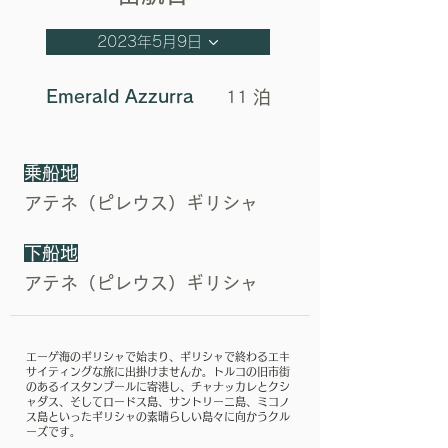
2023年5月9日
Emerald Azzurra
泊
11
乗船地
アテネ（ピレウス）ギリシャ
下船地
アテネ（ピレウス）ギリシャ
‎エーゲ海のギリシャで始まり、ギリシャで終わるエキ
サイティングな旅に出掛けませんか。トルコの旧市街
のあるイスタンブールに寄港し、チャナッカレとクシ
ャダス、そしてロードス島、サントリーニ島、ミコノ
ス島といったギリシャの素晴らしい島々に向かうクル
ーズです。‎