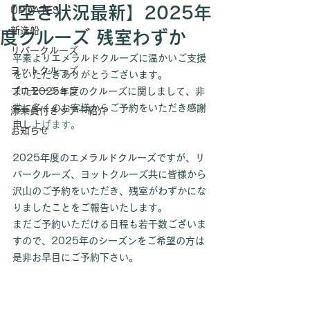
【空き状況最新】2025年
UPDATES
新造船
度クルーズ 残室わずか
リバークルーズ
平素よりエメラルドクルーズに温かいご支援
ヨットクルーズ
をいただきありがとうございます。
プロモーション
また2025年度のクルーズに関しまして、非
常に多くのお客様からご予約をいただき感謝
添乗員付きツアー紹介
申し
上げます
。
お知らせ
2025年度のエメラルドクルーズですが、リ
バークルーズ、ヨットクルーズ共に皆様から
沢山のご予約をいただき、残室がわずかにな
りましたことをご報告いたします。
まだご予約いただける日程も若干数ございま
すので、2025年のシーズンをご希望の方は
是非お早目にご予約下さい。