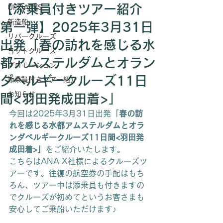
【添乗員付きツアー紹介
UPDATES
新造船
第一弾】2025年3月31日
リバークルーズ
出発「春の訪れを感じる水
ヨットクルーズ
都アムステルダムとオラン
プロモーション
ダベルギークルーズ11日
添乗員付きツアー紹介
お知らせ
間<羽田発成田着>」
今回は2025年3月31日出発「
春の訪
れを感じる水都アムステルダムとオラ
ンダベルギークルーズ11日間<羽田発
成田着>」
をご紹介いたします。
こちらはANA X社様によるクルーズツ
アーです。往復の航空券の手配はもち
ろん、
ツアー中は添乗員も付きますの
でクルーズが初めてというお客さまも
安心してご乗船いただけます♪