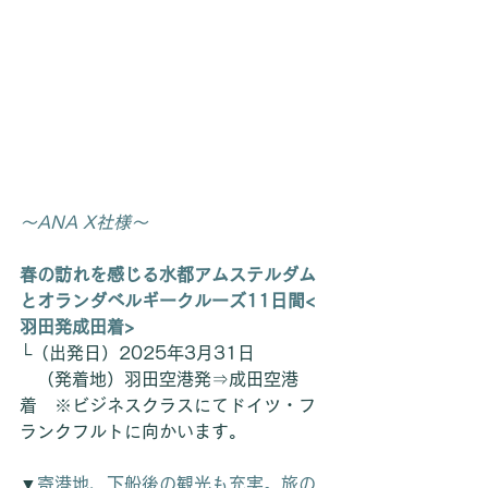
～ANA X社様～
春の訪れを感じる水都アムステルダム
とオランダベルギークルーズ11日間<
羽田発成田着>
└（出発日）2025年3月31日
　（発着地）羽田空港発⇒成田空港
着　※
ビジネスクラスにてドイツ・フ
ランクフルトに向かいます。
▼
寄港地、下船後の観光も充実。旅の