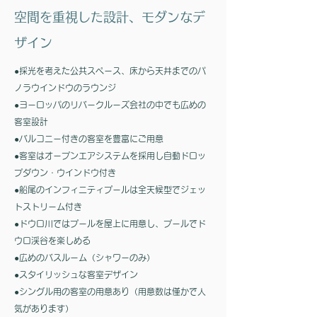
空間を重視した設計、モダンなデ
ザイン
●採光を考えた公共スペース、床から天井までのパ
ノラウインドウのラウンジ
●ヨーロッパのリバークルーズ会社の中でも広めの
客室設計
●バルコニー付きの客室を豊富にご用意
●客室はオープンエアシステムを採用し自動ドロッ
プダウン・ウインドウ付き
●船尾のインフィニティプールは全天候型でジェッ
トストリーム付き
●ドウロ川ではプールを屋上に用意し、プールでド
ウロ渓谷を楽しめる
●広めのバスルーム（シャワーのみ）
●スタイリッシュな客室デザイン
​●シングル用の客室の用意あり（用意数は僅かで人
気があります）