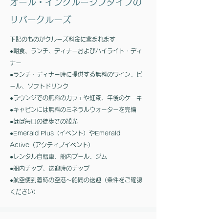
オール・インクルーシブタイプの
リバークルーズ
下記のものがクルーズ料金に含まれます
●朝食、ランチ、ディナーおよびハイライト・ディ
ナー
●ランチ・ディナー時に提供する無料のワイン、ビ
ール、ソフトドリンク
●ラウンジでの無料のカフェや紅茶、午後のケーキ
●キャビンには無料のミネラルウォーターを完備
●ほぼ毎日の徒歩での観光
​●Emerald Plus（イベント）やEmerald
Active（アクティブイベント）
●レンタル自転車、船内プール、ジム
●船内チップ、送迎時のチップ
●航空便到着時の空港～船間の送迎（条件をご確認
ください）