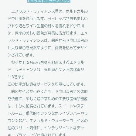
エメラルド・ラディアンス
エメラルド・ラディアンス号は、ポルトガルの
ドウロ川を航行します。ヨーロッパで最も美しい
ブドウ畑とワイン生産の村々を流れるドウロ川
は、両岸の美しい景色が背景に広がります。エメ
ラルド・ラディアンスは、船首からドウロ渓谷の
壮大な景色を見渡すように、愛情を込めてデザイ
ンされています。
わずか112名のお客様をお迎えするエメラル
ド・ラディアンスは、乗組員とゲストの比率が
1:3であり、
この比率が快適なサービスを可能にしています。
船のサイズが小さくとも、ドウロ渓谷での休暇
を快適に、楽しく過ごすための主要な設備や機能
は、十分に配備されています。スイートやステー
トルーム、現代的でシックなホライゾンバーやラ
ウンジなど、エメラルド・ウォーターウェイズの
他のフリート同様に、インテリジェントなデッ
キ・プランニングが施されています。