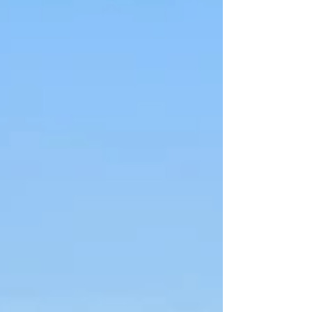
直接寄港できる数少ないクルーズ船のひとつ
です。また2026年12月～2027年3月 イン
ド洋セーシェル諸島を巡るクルーズを展開。
8～20日間の多彩な航程を用意し、なかでも
**16日間の「サファリ＆セーシェル」**
は、セーシェルクルーズとケニア（マサイ・
マラ、サンブル、レイク・ナクル国立公園）
でのサファリを組み合わせた人気コースで
す。需要好調につき出発日が追加されていま
す。