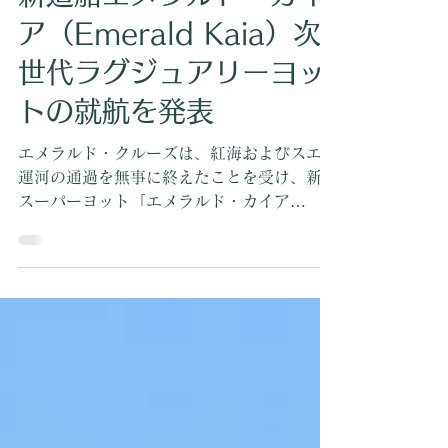
新造船エメラルド・カイ
ア（Emerald Kaia）次
世代ラグジュアリーヨッ
トの就航を発表
エメラルド・クルーズは、紅海およびスエズ
運河の通過を無事に終えたことを受け、新造
スーパーヨット「エメラルド・カイア
（Emerald Kaia）」の就航を発表しまし
た。次世代型スーパーヨットであるエメラル
ド・カイアは、キプロス・リマソールを出航
地とする処女航海を果たしました。2026
年・2027年 地中海シーズンアドリア海を中
心に、ヴェネツィア～ドブロブニク間を結ぶ
8日間および15日間の島巡り航路を運航。エ
メラルド・カイアは、ヴェネツィア中心部に