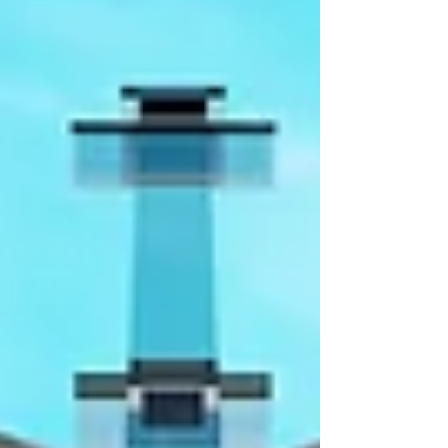
がら、実際に日程を押さえる段階で立ちはだ
かるのが予約の壁。ポルトガル北部を縫うよ
うに流れるドウロ川は、景色の美しさも、ワ
インの魅力も、旅としての満足度も格別。そ
のぶん人気が高く、いい条件で取ろうとする
と、気がつけば満席…なんてことも少なくあ
りません。だからこそ、今日のニュースは素
直にうれしい。 エメラルド・クルーズが、
ドウロ川に2隻目の専用船を投入するという
発表がありました。